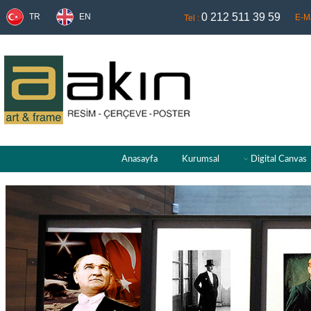
0 212 511 39 59
TR
EN
E-Ma
Tel :
Anasayfa
Kurumsal
Digital Canvas