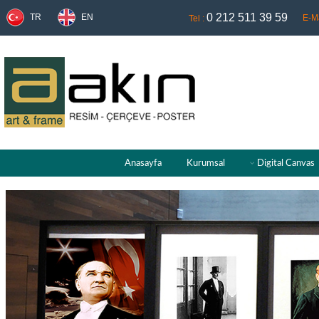
0 212 511 39 59
TR
EN
E-Ma
Tel :
Anasayfa
Kurumsal
Digital Canvas