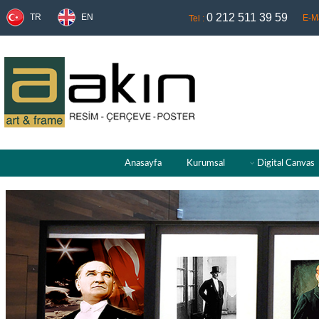
0 212 511 39 59
TR
EN
E-Ma
Tel :
Anasayfa
Kurumsal
Digital Canvas