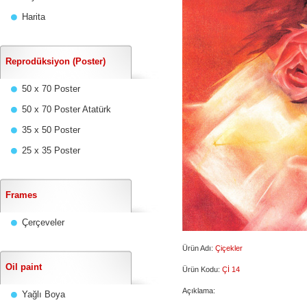
Harita
Reprodüksiyon (Poster)
50 x 70 Poster
50 x 70 Poster Atatürk
35 x 50 Poster
25 x 35 Poster
Frames
Çerçeveler
Ürün Adı:
Çiçekler
Oil paint
Ürün Kodu:
Çİ 14
Açıklama:
Yağlı Boya