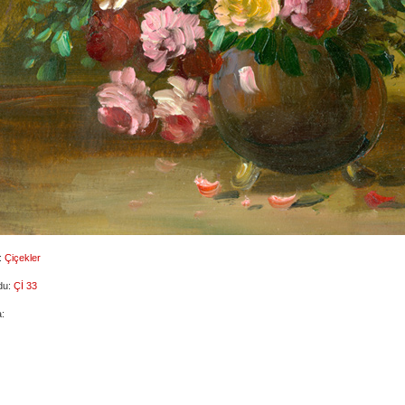
:
Çiçekler
du:
Çİ 33
: