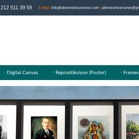
 212 511 39 59
E-Mail:
info@akinresimcerceve.com
|
akinresimcerceve@gm
Digital Canvas
Reprodüksiyon (Poster)
Frames