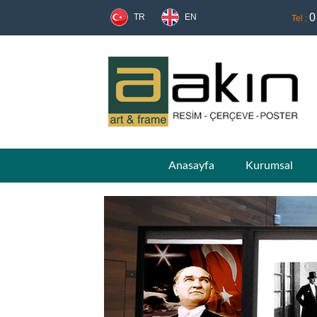
0
TR
EN
Tel :
Anasayfa
Kurumsal