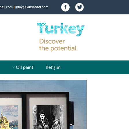
ail.com
|
info@akinsanart.com
Oil paint
İletişim