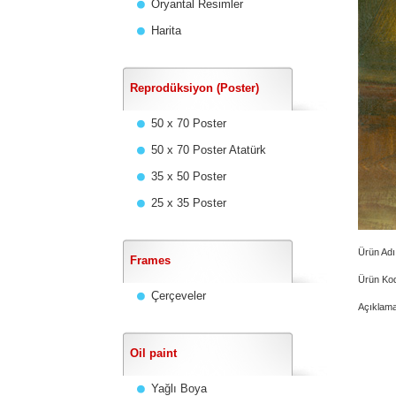
Oryantal Resimler
Harita
Reprodüksiyon (Poster)
50 x 70 Poster
50 x 70 Poster Atatürk
35 x 50 Poster
25 x 35 Poster
Ürün Adı
Frames
Ürün Ko
Çerçeveler
Açıklama
Oil paint
Yağlı Boya