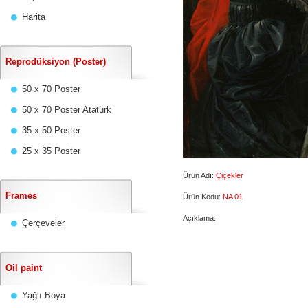
Harita
Reprodüksiyon (Poster)
50 x 70 Poster
50 x 70 Poster Atatürk
35 x 50 Poster
25 x 35 Poster
Ürün Adı:
Çiçekler
Frames
Ürün Kodu:
NA 01
Açıklama:
Çerçeveler
Oil paint
Yağlı Boya