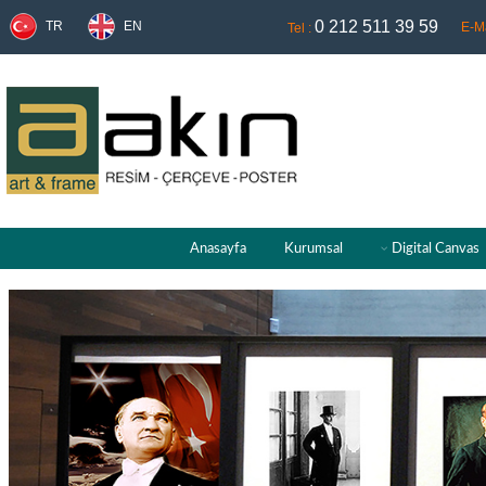
0 212 511 39 59
TR
EN
E-Ma
Tel :
Anasayfa
Kurumsal
Digital Canvas