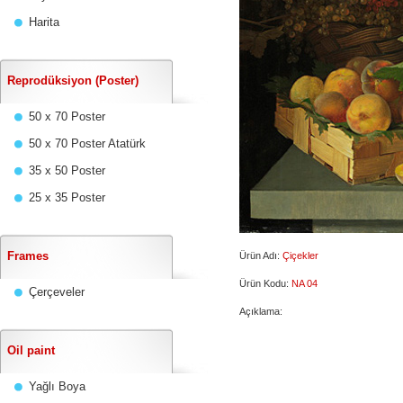
Harita
Reprodüksiyon (Poster)
50 x 70 Poster
50 x 70 Poster Atatürk
35 x 50 Poster
25 x 35 Poster
Frames
Ürün Adı:
Çiçekler
Ürün Kodu:
NA 04
Çerçeveler
Açıklama:
Oil paint
Yağlı Boya