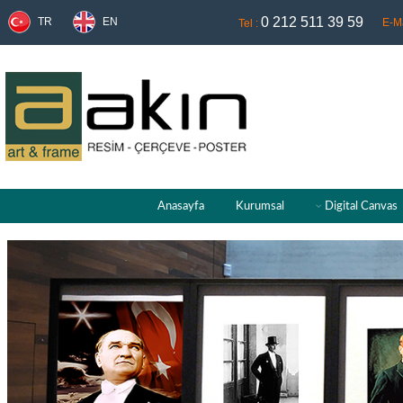
0 212 511 39 59
TR
EN
E-Ma
Tel :
Anasayfa
Kurumsal
Digital Canvas