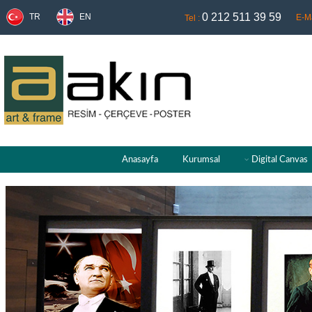
0 212 511 39 59
TR
EN
E-Ma
Tel :
Anasayfa
Kurumsal
Digital Canvas