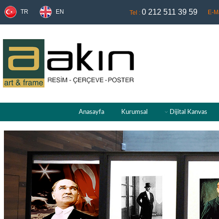
0 212 511 39 59
TR
EN
E-Ma
Tel :
Anasayfa
Kurumsal
Dijital Kanvas