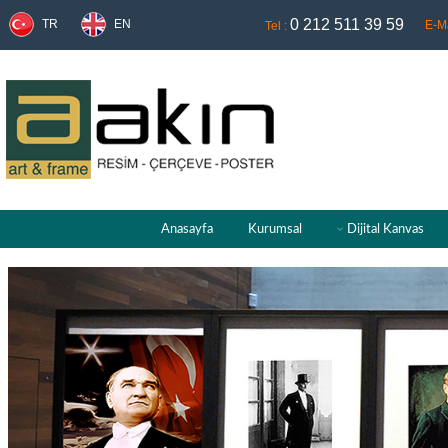
0 212 511 39 59
TR
EN
E-Ma
Tel :
Anasayfa
Kurumsal
Dijital Kanvas