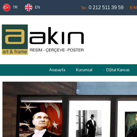
0 212 511 39 59
TR
EN
E-Ma
Tel :
Anasayfa
Kurumsal
Dijital Kanvas