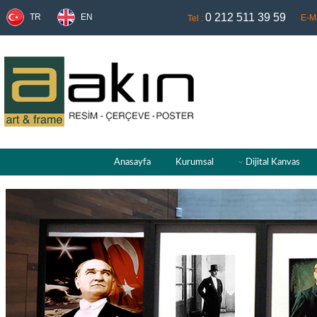
0 212 511 39 59
TR
EN
E-Ma
Tel :
Anasayfa
Kurumsal
Dijital Kanvas