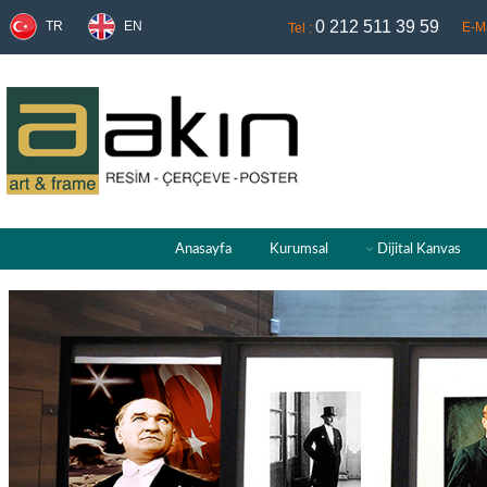
0 212 511 39 59
TR
EN
E-Ma
Tel :
Anasayfa
Kurumsal
Dijital Kanvas