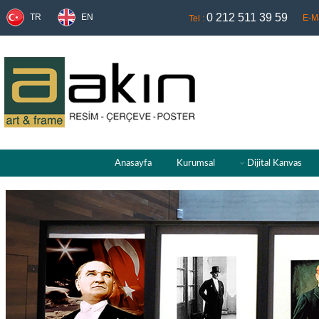
0 212 511 39 59
TR
EN
E-Ma
Tel :
Anasayfa
Kurumsal
Dijital Kanvas