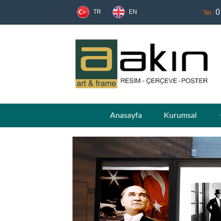
0
TR
EN
Tel :
Anasayfa
Kurumsal