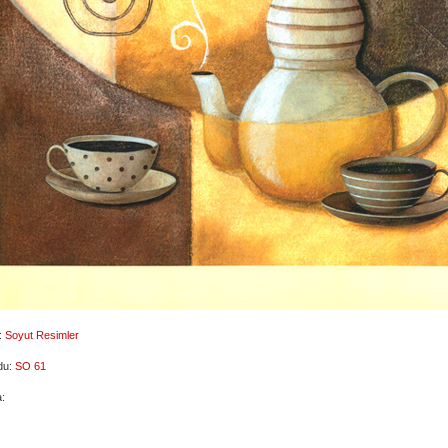
:
Soyut Resimler
du:
SO 61
: