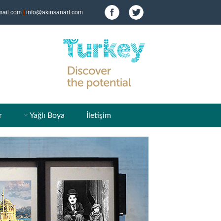
ail.com
|
info@akinsanart.com
r
Yağlı Boya
İletişim