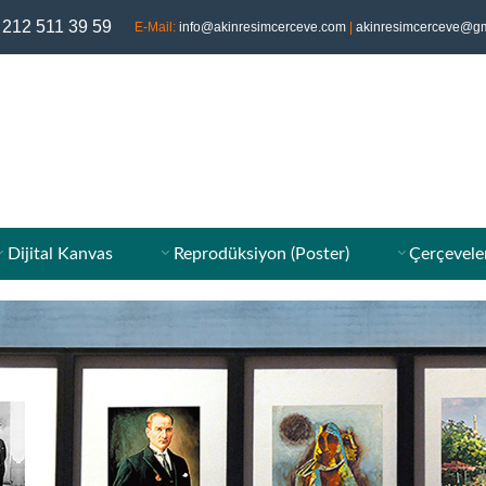
 212 511 39 59
E-Mail:
info@akinresimcerceve.com
|
akinresimcerceve@gm
Dijital Kanvas
Reprodüksiyon (Poster)
Çerçevele