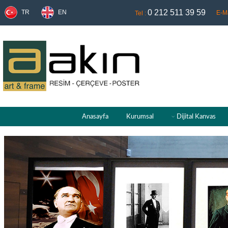
0 212 511 39 59
TR
EN
E-Ma
Tel :
Anasayfa
Kurumsal
Dijital Kanvas