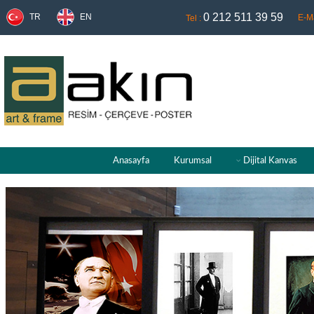
0 212 511 39 59
TR
EN
E-Ma
Tel :
Anasayfa
Kurumsal
Dijital Kanvas