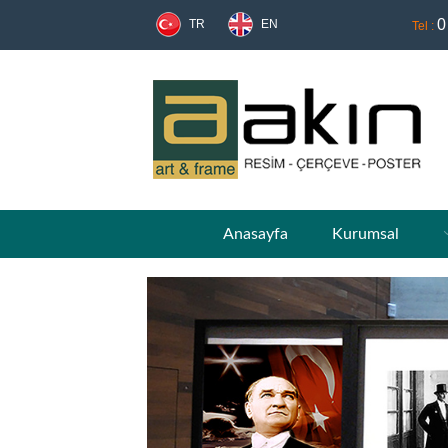
0
TR
EN
Tel :
Anasayfa
Kurumsal