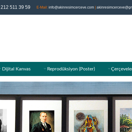
 212 511 39 59
E-Mail:
info@akinresimcerceve.com
|
akinresimcerceve@gm
Dijital Kanvas
Reprodüksiyon (Poster)
Çerçevele