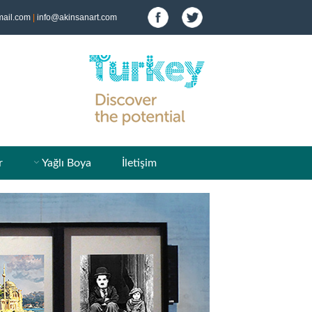
ail.com
|
info@akinsanart.com
r
Yağlı Boya
İletişim