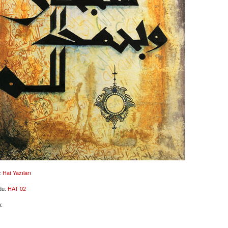
:
Hat Yazıları
du:
HAT 02
: