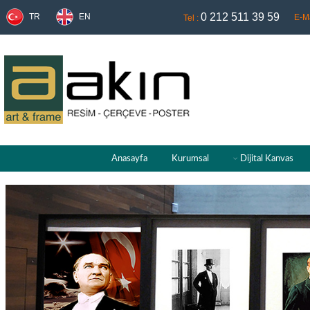
0 212 511 39 59
TR
EN
E-Ma
Tel :
Anasayfa
Kurumsal
Dijital Kanvas