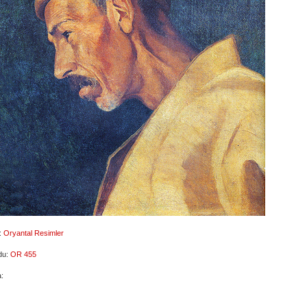
:
Oryantal Resimler
du:
OR 455
: