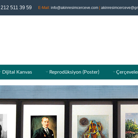
 212 511 39 59
E-Mail:
info@akinresimcerceve.com
|
akinresimcerceve@gm
Dijital Kanvas
Reprodüksiyon (Poster)
Çerçevele