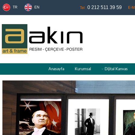
0 212 511 39 59
TR
EN
E-Ma
Tel :
Anasayfa
Kurumsal
Dijital Kanvas