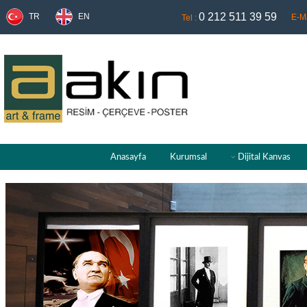
0 212 511 39 59
TR
EN
E-Ma
Tel :
Anasayfa
Kurumsal
Dijital Kanvas