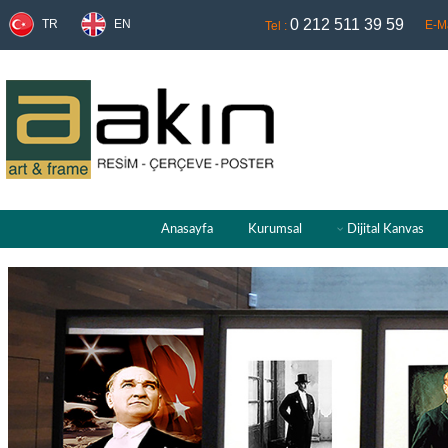
0 212 511 39 59
TR
EN
E-Ma
Tel :
Anasayfa
Kurumsal
Dijital Kanvas