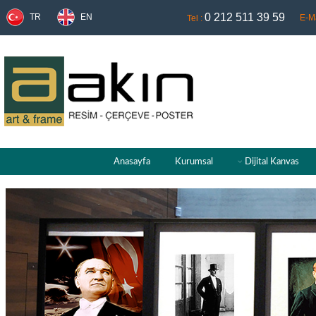
0 212 511 39 59
TR
EN
E-Ma
Tel :
Anasayfa
Kurumsal
Dijital Kanvas