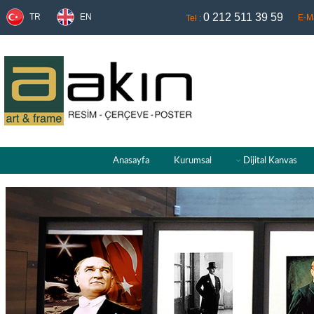
0 212 511 39 59
TR
EN
E-Ma
Tel :
Anasayfa
Kurumsal
Dijital Kanvas